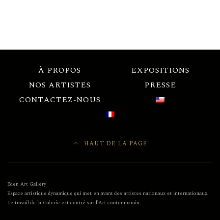
À PROPOS
EXPOSITIONS
NOS ARTISTES
PRESSE
CONTACTEZ-NOUS
HAUT DE LA PAGE
Eden Art Gallery
Espace artistique dynamique qui met en avant des artistes nationaux et internationaux.
Le travail de la Galerie est centré sur l’Art contemporain.