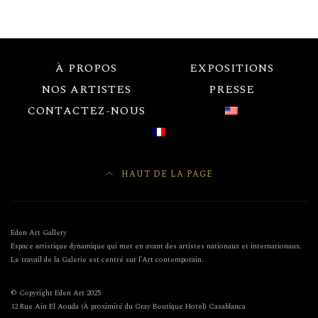
À PROPOS
EXPOSITIONS
NOS ARTISTES
PRESSE
CONTACTEZ-NOUS
HAUT DE LA PAGE
Eden Art Gallery
Espace artistique dynamique qui met en avant des artistes nationaux et internationaux.
Le travail de la Galerie est centré sur l’Art contemporain.
© Copyright Eden Art 2025
12 Rue Ain El Aouda (À proximité du Gray Boutique Hotel) Casablanca