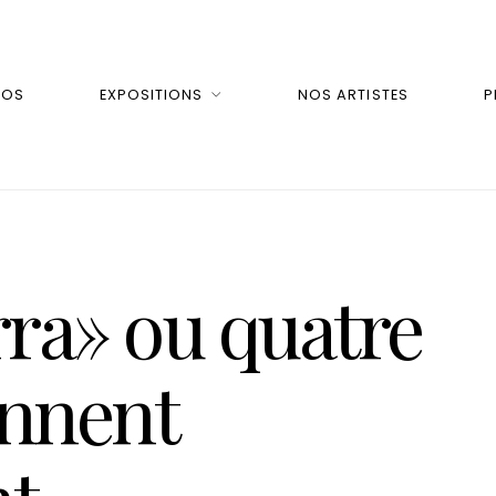
POS
EXPOSITIONS
NOS ARTISTES
P
rra» ou quatre
onnent