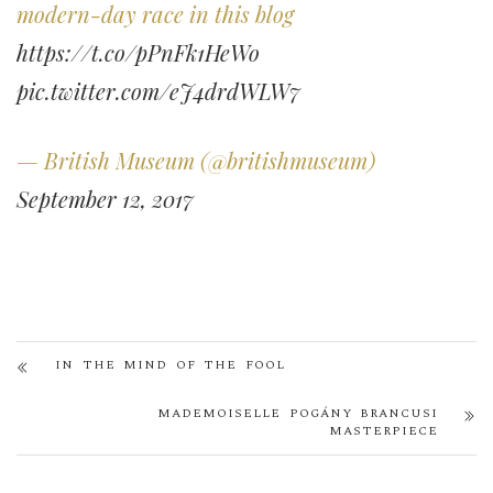
modern-day race in this blog
https://t.co/pPnFk1HeWo
pic.twitter.com/eJ4drdWLW7
— British Museum (@britishmuseum)
September 12, 2017
IN THE MIND OF THE FOOL
MADEMOISELLE POGÁNY BRANCUSI
MASTERPIECE